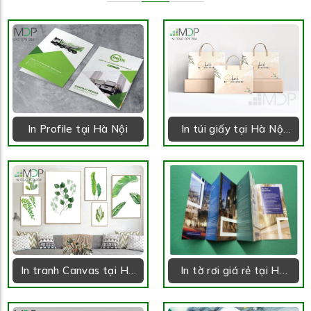
In Profile tại Hà Nội
In túi giấy tại Hà Nội
theo yêu cầu
In tranh Canvas tại Hà
In tờ rơi giá rẻ tại Hà
Nội
Nội